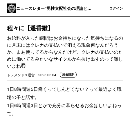
ニュースレター”男性支配社会の理論と実
登録
ログイン
践”
程々に【遥香雛】
お給料が入った瞬間はお金持ちになった気持ちになるの
に月末にはクレカの支払いで消える現象何なんだろう
か。まあ使ってるからなんだけど、クレカの支払いのた
めに働いてるみたいなサイクルから抜け出すのって難し
いよね😇
トレメンドス運営
2025.05.04
読者限定
1日8時間週5日働くってしんどくない？って最近よく職
場の子と話す。
1日6時間週3日とかで充分に暮らせるお金ほしいよねっ
て。