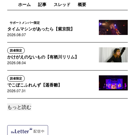
ホーム
記事
スレッド
概要
サポートメンバー限定
タイムマシンがあったら【紫京院】
2026.08.07
読者限定
かけがえのないもの【有栖川リリム】
2026.08.04
読者限定
でこぼこふれんず【遥香雛】
2026.07.31
もっと読む
読者限定
剣道を習う魔法使い(田中円)
2026.07.31
読者限定