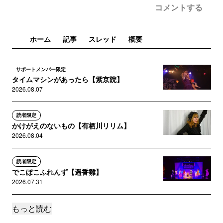
コメントする
ホーム
記事
スレッド
概要
サポートメンバー限定
タイムマシンがあったら【紫京院】
2026.08.07
読者限定
かけがえのないもの【有栖川リリム】
2026.08.04
読者限定
でこぼこふれんず【遥香雛】
2026.07.31
もっと読む
読者限定
剣道を習う魔法使い(田中円)