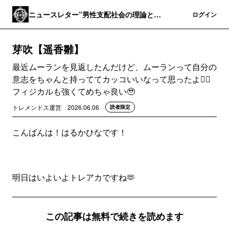
ニュースレター”男性支配社会の理論と実
登録
ログイン
践”
芽吹【遥香雛】
最近ムーランを見返したんだけど、ムーランって自分の
意志をちゃんと持っててカッコいいなって思ったよ🙂‍↕️
フィジカルも強くてめちゃ良い🥹
トレメンドス運営
2026.06.06
読者限定
こんばんは！はるかひなです！
明日はいよいよトレアカですね🫶
この記事は無料で続きを読めます