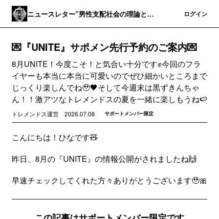
ニュースレター”男性支配社会の理論と実
登録
ログイン
践”
💌『UNITE』サポメン先行予約のご案内💌
8月UNITE！今度こそ！と気合い十分です✊️今回のフラ
イヤーも本当に本当に可愛いのでぜひ細かいところまで
じっくり楽しんでね🥹🖤そして今週末は黒ずきんちゃ
ん！！激アツなトレメンドスの夏を一緒に楽しもうね🍉
トレメンドス運営
2026.07.08
サポートメンバー限定
こんにちは！ひなです🧸
昨日、8月の『UNITE』の情報公開がされましたね🙌
早速チェックしてくれた方々ありがとうございます🥹🎀
この記事はサポートメンバー限定です