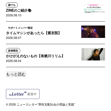
誰でも
ZINEのご紹介📚
2026.08.10
サポートメンバー限定
タイムマシンがあったら【紫京院】
2026.08.07
読者限定
かけがえのないもの【有栖川リリム】
2026.08.04
もっと読む
読者限定
でこぼこふれんず【遥香雛】
2026.07.31
読者限定
剣道を習う魔法使い(田中円)
© 2026 ニュースレター”男性支配社会の理論と実践”
2026.07.31