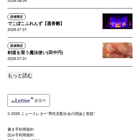
2026.08.04
読者限定
でこぼこふれんず【遥香雛】
2026.07.31
読者限定
剣道を習う魔法使い(田中円)
2026.07.31
もっと読む
読者限定
スモールステップ【たまえ】
2026.07.29
サポートメンバー限定
事実を知る【椿綺透子】
© 2026 ニュースレター”男性支配社会の理論と実践”
2026.07.28
書き手利用規約
誰でも
読み手利用規約
How to be a Little Black【月宮モリエッティ】