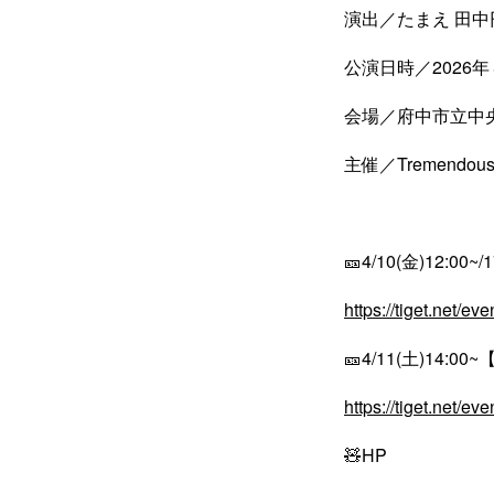
演出／たまえ 田中
公演日時／2026
会場／府中市立中
主催／TremendousC
🎫4/10(金)12:00~/1
https://tiget.net/e
🎫4/11(土)14:
https://tiget.net/e
🧸HP