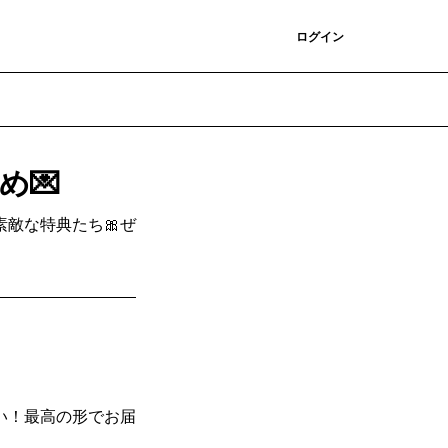
登録
ログイン
め💌
敵な特典たち🎀ぜ
い！最高の形でお届