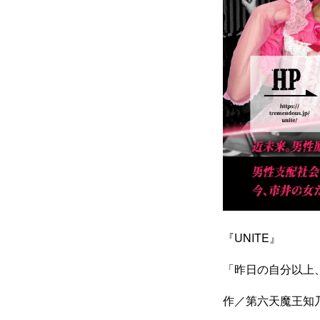
『UNITE』
「昨日の自分以上
作／第六天魔王知乃