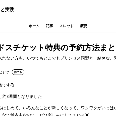
と実践”
ホーム
記事
スレッド
概要
ドスチケット特典の予約方法まと
来れない方も、いつでもどこでもプリンセス同盟と一緒💓な、素
.03.17
誰でも
です🧸
あと約3週間となりました！
みはじめて、いろんなことが新しくなって、ワクワクがいっぱ
んなで稽古中なので、ぜひ楽しみにしててね☺💓