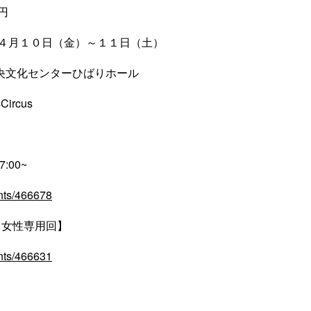
円
年４月１０日（金）～１１日（土）
央文化センターひばりホール
ircus
7:00~
vents/466678
00~【女性専用回】
vents/466631